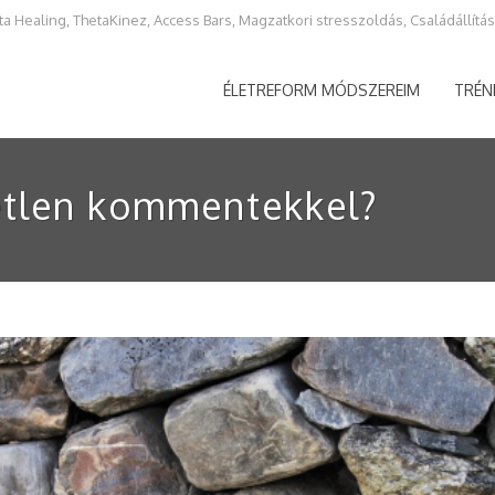
ta Healing, ThetaKinez, Access Bars, Magzatkori stresszoldás, Családállítás,
ÉLETREFORM MÓDSZEREIM
TRÉN
etlen kommentekkel?