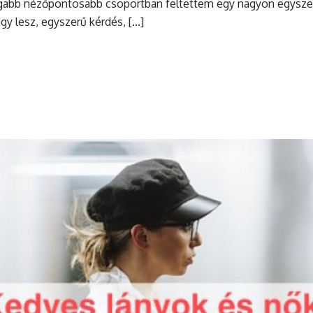
tágabb nézőpontosabb csoportban feltettem egy nagyon egysze
 lesz, egyszerű kérdés, [...]