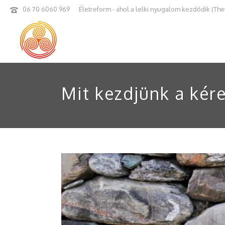
06 70 6060 969
Életreform - ahol a lelki nyugalom kezdődik (The
Mit kezdjünk a kér