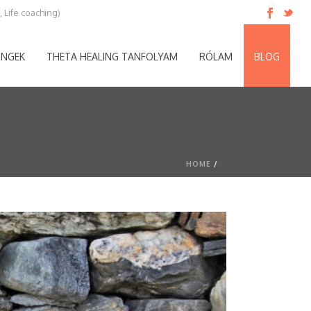
 Life coaching)
INGEK
THETA HEALING TANFOLYAM
RÓLAM
BLOG
HOME
/