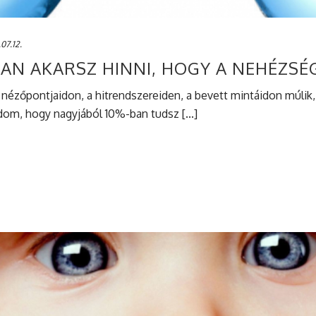
07.12.
BAN AKARSZ HINNI, HOGY A NEHÉZSÉ
 nézőpontjaidon, a hitrendszereiden, a bevett mintáidon múlik
dom, hogy nagyjából 10%-ban tudsz [...]