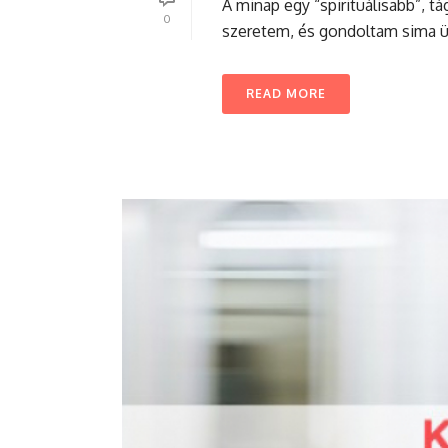
A minap egy “spirituálisabb”, 
0
szeretem, és gondoltam sima ügy
READ MORE