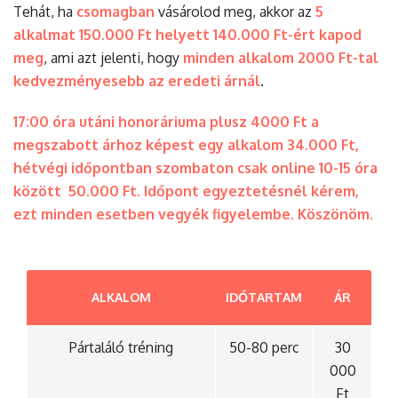
Tehát, ha
csomagban
vásárolod meg, akkor az
5
alkalmat 150.000 Ft helyett 140.000 Ft-ért kapod
meg
, ami azt jelenti, hogy
minden alkalom 2000 Ft-tal
kedvezményesebb az eredeti árnál
.
17:00 óra utáni honoráriuma plusz 4000 Ft a
megszabott árhoz képest egy alkalom 34.000 Ft,
hétvégi időpontban szombaton csak online 10-15 óra
között 50.000 Ft. Időpont egyeztetésnél kérem,
ezt minden esetben vegyék figyelembe. Köszönöm.
ALKALOM
IDŐTARTAM
ÁR
Pártaláló tréning
50-80 perc
30
000
Ft