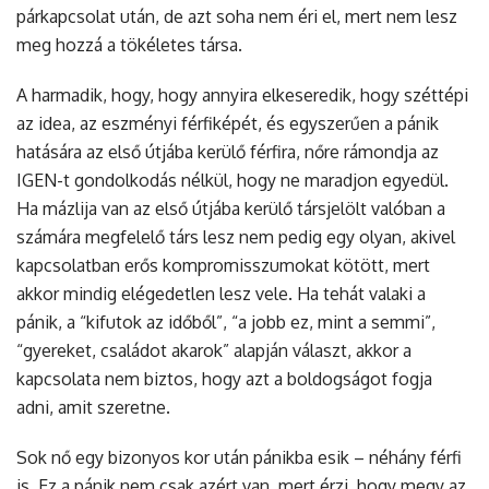
párkapcsolat után, de azt soha nem éri el, mert nem lesz
meg hozzá a tökéletes társa.
A harmadik, hogy, hogy annyira elkeseredik, hogy széttépi
az idea, az eszményi férfiképét, és egyszerűen a pánik
hatására az első útjába kerülő férfira, nőre rámondja az
IGEN-t gondolkodás nélkül, hogy ne maradjon egyedül.
Ha mázlija van az első útjába kerülő társjelölt valóban a
számára megfelelő társ lesz nem pedig egy olyan, akivel
kapcsolatban erős kompromisszumokat kötött, mert
akkor mindig elégedetlen lesz vele. Ha tehát valaki a
pánik, a “kifutok az időből”, “a jobb ez, mint a semmi”,
“gyereket, családot akarok” alapján választ, akkor a
kapcsolata nem biztos, hogy azt a boldogságot fogja
adni, amit szeretne.
Sok nő egy bizonyos kor után pánikba esik – néhány férfi
is. Ez a pánik nem csak azért van, mert érzi, hogy megy az