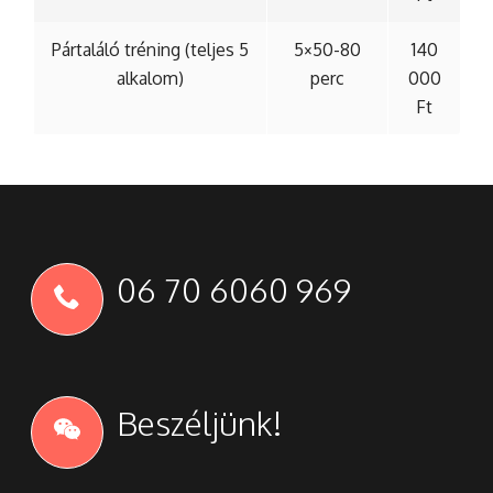
Pártaláló tréning (teljes 5
5×50-80
140
alkalom)
perc
000
Ft
06 70 6060 969
Beszéljünk!