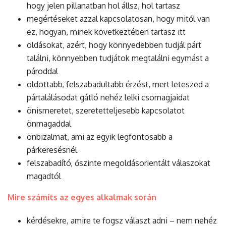
hogy jelen pillanatban hol állsz, hol tartasz
megértéseket azzal kapcsolatosan, hogy mitől van
ez, hogyan, minek következtében tartasz itt
oldásokat, azért, hogy könnyedebben tudjál párt
találni, könnyebben tudjátok megtalálni egymást a
pároddal
oldottabb, felszabadultabb érzést, mert leteszed a
pártalálásodat gátló nehéz lelki csomagjaidat
önismeretet, szeretetteljesebb kapcsolatot
önmagaddal
önbizalmat, ami az egyik legfontosabb a
párkeresésnél
felszabadító, őszinte megoldásorientált válaszokat
magadtól
Mire számíts az egyes alkalmak során
kérdésekre, amire te fogsz választ adni – nem nehéz