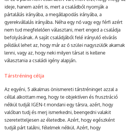
ideje, hanem azért is, mert a családból nyomják a
pártalálás irányába, a megállapodás irányába, a
gyerekvállalás irányába. Néha egy nő vagy egy férfi azért
nem tud megfelelően választani, mert enged a családja
befolyásának. A saját családjából felé irányuló elvárás
például lehet az, hogy már az ő szülei nagyszülők akarnak
lenni, vagy az, hogy neki milyen társat is kellene
választania a családi igény alapján.
Társtréning célja
Az egyéni, 5 alkalmas önismereti társtréninget azzal a
céllal alkottam meg, hogy te objektíven és frusztráció
nélkül tudjál IGEN-t mondani egy társra, azért, hogy
valóban tudj és merj ismerkedni, beengedni valakit
szeretetteljesen az életedbe. Azért, hogy egészként
tudjál párt találni, félelmek nélkül. Azért, hogy