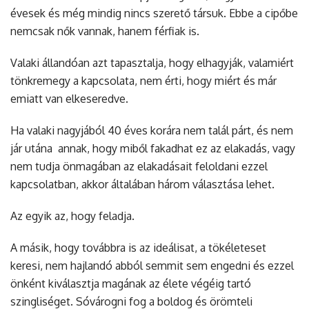
évesek és még mindig nincs szerető társuk. Ebbe a cipőbe
nemcsak nők vannak, hanem férfiak is.
Valaki állandóan azt tapasztalja, hogy elhagyják, valamiért
tönkremegy a kapcsolata, nem érti, hogy miért és már
emiatt van elkeseredve.
Ha valaki nagyjából 40 éves korára nem talál párt, és nem
jár utána annak, hogy miből fakadhat ez az elakadás, vagy
nem tudja önmagában az elakadásait feloldani ezzel
kapcsolatban, akkor általában három választása lehet.
Az egyik az, hogy feladja.
A másik, hogy továbbra is az ideálisat, a tökéleteset
keresi, nem hajlandó abból semmit sem engedni és ezzel
önként kiválasztja magának az élete végéig tartó
szingliséget. Sóvárogni fog a boldog és örömteli