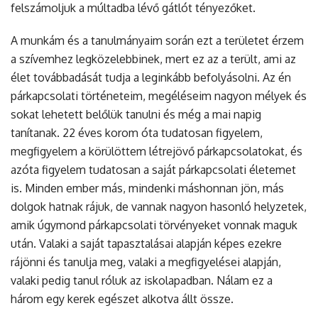
felszámoljuk a múltadba lévő gátlót tényezőket.
A munkám és a tanulmányaim során ezt a területet érzem
a szívemhez legközelebbinek, mert ez az a terült, ami az
élet továbbadását tudja a leginkább befolyásolni. Az én
párkapcsolati történeteim, megéléseim nagyon mélyek és
sokat lehetett belőlük tanulni és még a mai napig
tanítanak. 22 éves korom óta tudatosan figyelem,
megfigyelem a körülöttem létrejövő párkapcsolatokat, és
azóta figyelem tudatosan a saját párkapcsolati életemet
is. Minden ember más, mindenki máshonnan jön, más
dolgok hatnak rájuk, de vannak nagyon hasonló helyzetek,
amik úgymond párkapcsolati törvényeket vonnak maguk
után. Valaki a saját tapasztalásai alapján képes ezekre
rájönni és tanulja meg, valaki a megfigyelései alapján,
valaki pedig tanul róluk az iskolapadban. Nálam ez a
három egy kerek egészet alkotva állt össze.