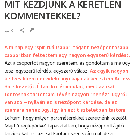
MIT KEZDJÜNK A KÉRETLEN
KOMMENTEKKEL?
0
A minap egy “spirituálisabb”, tágabb nézőpontosabb
csoportban feltettem egy nagyon egyszerű kérdést.
Azt a csoportot nagyon szeretem, és gondoltam sima ügy
lesz, egyszerű kérdés, egyszerű válasz.
Az egyik nagyon
kedves kliensem vidéki anyukájának kerestem Access
Bars kezelőt. Írtam kritériumokat, mert azokat
fontosnak tartottam, lévén nagyon “nehéz” ügyről
van szó – nyilván ez is nézőpont kérdése, de ez
számára nehéz ügy, így én ezt tiszteletben tartom.
Leírtam, hogy milyen paraméterekkel szeretnénk kezelőt.
Majd “meglepődve” tapasztaltam, hogy nézőponttágító
tanácsokat, no azokat kaptam szép számmal, de a