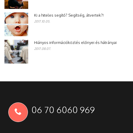
Ki a hiteles segítő? Segítség, átvertek?!
2017.10.05.
Hiányos információközlés előnyei és hátrányai
2017.08.07.
06 70 6060 969