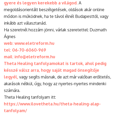
gyere és legyen kerekebb a világod.
A
megoldásorientált beszélgetések, oldások akár online
módon is működnek, ha te távol élnél Budapesttől, vagy
inkább azt választanád.
Ha szeretnél hozzám jönni, várlak szeretettel: Duzmath
Ágnes
web: www.eletreform.hu
tel: 06-70-6060-969
mail:
info@eletreform.hu
Theta Healing tanfolyamokat is tartok,
ahol pedig
késszé válsz arra, hogy saját magad önsegítője
legyél,
vagy segíts másnak, de azt már valóban erőltetés,
akarások nélkül, úgy, hogy az nyertes-nyertes mindenki
számára.
Theta Healing tanfolyam itt:
https://www.ilovetheta.hu/theta-healing-alap-
tanfolyam/