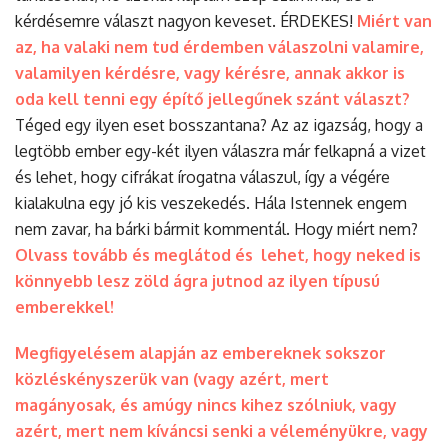
kérdésemre választ nagyon keveset. ÉRDEKES!
Miért van
az, ha valaki nem tud érdemben válaszolni valamire,
valamilyen kérdésre, vagy kérésre, annak akkor is
oda kell tenni egy építő jellegűnek szánt választ?
Téged egy ilyen eset bosszantana? Az az igazság, hogy a
legtöbb ember egy-két ilyen válaszra már felkapná a vizet
és lehet, hogy cifrákat írogatna válaszul, így a végére
kialakulna egy jó kis veszekedés. Hála Istennek engem
nem zavar, ha bárki bármit kommentál. Hogy miért nem?
Olvass tovább és meglátod és lehet, hogy neked is
könnyebb lesz zöld ágra jutnod az ilyen típusú
emberekkel!
Megfigyelésem alapján az embereknek sokszor
közléskényszerük van (vagy azért, mert
magányosak, és amúgy nincs kihez szólniuk, vagy
azért, mert nem kíváncsi senki a véleményükre, vagy