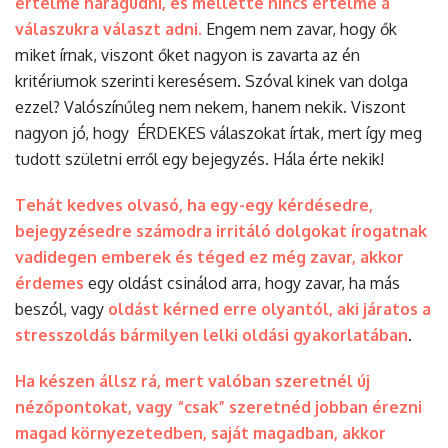
értelme haragudni, és mellette nincs értelme a
válaszukra választ adni.
Engem nem zavar, hogy ők
miket írnak, viszont őket nagyon is zavarta az én
kritériumok szerinti keresésem. Szóval kinek van dolga
ezzel? Valószínűleg nem nekem, hanem nekik. Viszont
nagyon jó, hogy ÉRDEKES válaszokat írtak, mert így meg
tudott születni erről egy bejegyzés. Hála érte nekik!
Tehát kedves olvasó, ha egy-egy kérdésedre,
bejegyzésedre számodra irritáló dolgokat írogatnak
vadidegen emberek és téged ez még zavar, akkor
érdemes
egy oldást csinálod arra, hogy zavar, ha más
beszól, vagy
oldást kérned erre olyantól, aki járatos a
stresszoldás bármilyen lelki oldási gyakorlatában
.
Ha készen állsz rá, mert valóban szeretnél új
nézőpontokat, vagy “csak” szeretnéd jobban érezni
magad környezetedben, saját magadban, akkor