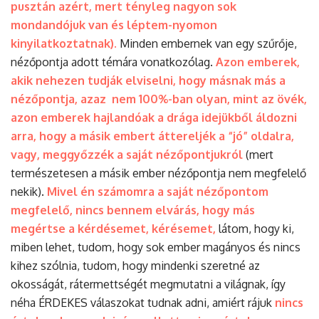
pusztán azért, mert tényleg nagyon sok
mondandójuk van és léptem-nyomon
kinyilatkoztatnak).
Minden embernek van egy szűrője,
nézőpontja adott témára vonatkozólag.
Azon emberek,
akik nehezen tudják elviselni, hogy másnak más a
nézőpontja, azaz nem 100%-ban olyan, mint az övék,
azon emberek hajlandóak a drága idejükből áldozni
arra, hogy a másik embert áttereljék a “jó” oldalra,
vagy, meggyőzzék a saját nézőpontjukról
(mert
természetesen a másik ember nézőpontja nem megfelelő
nekik).
Mivel én számomra a saját nézőpontom
megfelelő, nincs bennem elvárás, hogy más
megértse a kérdésemet, kérésemet,
látom, hogy ki,
miben lehet, tudom, hogy sok ember magányos és nincs
kihez szólnia, tudom, hogy mindenki szeretné az
okosságát, rátermettségét megmutatni a világnak, így
néha ÉRDEKES válaszokat tudnak adni, amiért rájuk
nincs