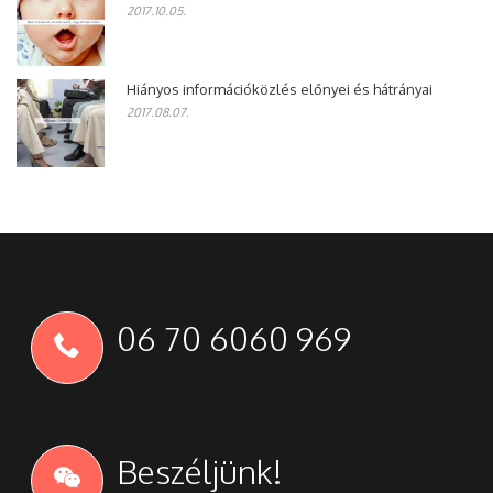
2017.10.05.
Hiányos információközlés előnyei és hátrányai
2017.08.07.
06 70 6060 969
Beszéljünk!