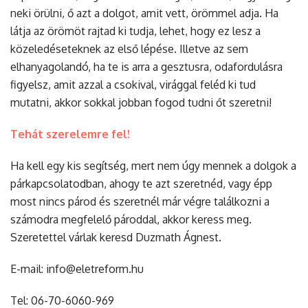
neki örülni, ő azt a dolgot, amit vett, örömmel adja. Ha
látja az örömöt rajtad ki tudja, lehet, hogy ez lesz a
közeledéseteknek az első lépése. Illetve az sem
elhanyagolandó, ha te is arra a gesztusra, odafordulásra
figyelsz, amit azzal a csokival, virággal feléd ki tud
mutatni, akkor sokkal jobban fogod tudni őt szeretni!
Tehát szerelemre fel!
Ha kell egy kis segítség, mert nem úgy mennek a dolgok a
párkapcsolatodban, ahogy te azt szeretnéd, vagy épp
most nincs párod és szeretnél már végre találkozni a
számodra megfelelő pároddal, akkor keress meg.
Szeretettel várlak keresd Duzmath Ágnest.
E-mail:
info@eletreform.hu
Tel: 06-70-6060-969