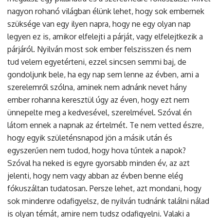
nagyon rohanó világban élünk lehet, hogy sok embernek
szüksége van egy ilyen napra, hogy ne egy olyan nap
legyen ez is, amikor elfelejti a párját, vagy elfelejtkezik a
párjáról. Nyilván most sok ember felszisszen és nem
tud velem egyetérteni, ezzel sincsen semmi baj, de
gondoljunk bele, ha egy nap sem lenne az évben, ami a
szerelemről szólna, aminek nem adnánk nevet hány
ember rohanna keresztül úgy az éven, hogy ezt nem
ünnepelte meg a kedvesével, szerelmével. Szóval én
látom ennek a napnak az értelmét. Te nem vetted észre,
hogy egyik születénsnapod jön a másik után és
egyszerűen nem tudod, hogy hova tűntek a napok?
Szóval ha neked is egyre gyorsabb minden év, az azt
jelenti, hogy nem vagy abban az évben benne elég
fókuszáltan tudatosan. Persze lehet, azt mondani, hogy
sok mindenre odafigyelsz, de nyilván tudnánk találni nálad
is olyan témát, amire nem tudsz odafigyelni. Valaki a