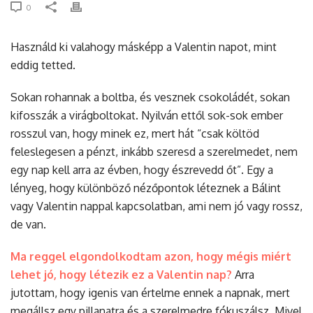
0
Használd ki valahogy másképp a Valentin napot, mint
eddig tetted.
Sokan rohannak a boltba, és vesznek csokoládét, sokan
kifosszák a virágboltokat. Nyilván ettől sok-sok ember
rosszul van, hogy minek ez, mert hát “csak költöd
feleslegesen a pénzt, inkább szeresd a szerelmedet, nem
egy nap kell arra az évben, hogy észrevedd őt”. Egy a
lényeg, hogy különböző nézőpontok léteznek a Bálint
vagy Valentin nappal kapcsolatban, ami nem jó vagy rossz,
de van.
Ma reggel elgondolkodtam azon, hogy mégis miért
lehet jó, hogy létezik ez a Valentin nap?
Arra
jutottam, hogy igenis van értelme ennek a napnak, mert
megállsz egy pillanatra és a szerelmedre fókuszálsz. Mivel