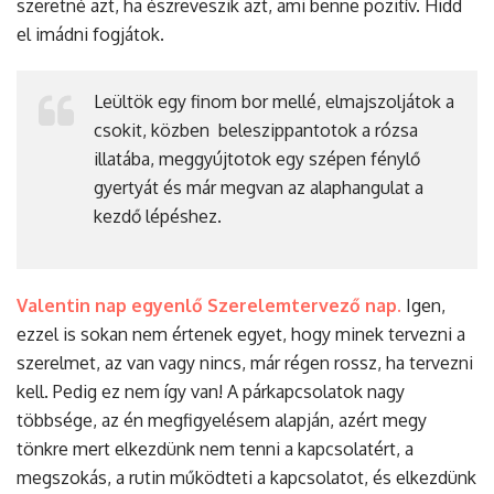
szeretné azt, ha észreveszik azt, ami benne pozitív. Hidd
el imádni fogjátok.
Leültök egy finom bor mellé, elmajszoljátok a
csokit, közben beleszippantotok a rózsa
illatába, meggyújtotok egy szépen fénylő
gyertyát és már megvan az alaphangulat a
kezdő lépéshez.
Valentin nap egyenlő Szerelemtervező nap.
Igen,
ezzel is sokan nem értenek egyet, hogy minek tervezni a
szerelmet, az van vagy nincs, már régen rossz, ha tervezni
kell. Pedig ez nem így van! A párkapcsolatok nagy
többsége, az én megfigyelésem alapján, azért megy
tönkre mert elkezdünk nem tenni a kapcsolatért, a
megszokás, a rutin működteti a kapcsolatot, és elkezdünk