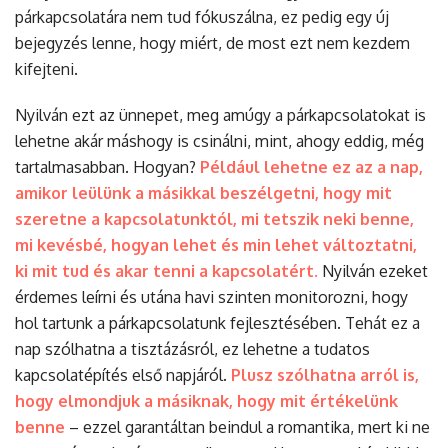
párkapcsolatára nem tud fókuszálna, ez pedig egy új
bejegyzés lenne, hogy miért, de most ezt nem kezdem
kifejteni.
Nyilván ezt az ünnepet, meg amúgy a párkapcsolatokat is
lehetne akár máshogy is csinálni, mint, ahogy eddig, még
tartalmasabban. Hogyan?
Például lehetne ez az a nap,
amikor leülünk a másikkal beszélgetni, hogy mit
szeretne a kapcsolatunktól, mi tetszik neki benne,
mi kevésbé, hogyan lehet és min lehet változtatni,
ki mit tud és akar tenni a kapcsolatért.
Nyilván ezeket
érdemes leírni és utána havi szinten monitorozni, hogy
hol tartunk a párkapcsolatunk fejlesztésében. Tehát ez a
nap szólhatna a tisztázásról, ez lehetne a tudatos
kapcsolatépítés első napjáról.
Plusz szólhatna arról is,
hogy elmondjuk a másiknak, hogy mit értékelünk
benne
– ezzel garantáltan beindul a romantika, mert ki ne