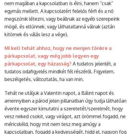
nem magában a kapcsolatban is élni, hanem “csak”
egymás mellett. A kapcsolatért felelős férfi és a nő
megszűnik létezni, vagy beállnak az egyéb szerepeink
mögé, és eltűnnek, vagy láthatatlanná válnak (aztán
kitörnek és válás lesz a vége).
Mi kell tehát ahhoz, hogy ne menjen tönkre a
párkapcsolat, vagy még jobb legyen egy
párkapcsolat, egy házasság?
A tudatos jelenlét, a
tudatos odafigyelés mindkét fél részéről. Figyelem,
beszélgetés, változtatás, ha van min.
Tehát ne utáljuk a Valentin napot, a Bálint napot és
amennyiben a párod jelen pillanatban úgy tudja láthatóan
évente egyszer kimutatni a szeretetét/szerelmét, hogy
vesz neked csokit, vagy virágot, azt örömmel fogadd, ne
méricskéld, hogy mit nem tesz meg amúgy a
kapcsolatban, fogadd a kedvességét, hidd el, nagyon fog