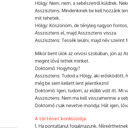
Hölgy: Nem, nem, a sebészetről küldtek. Nekem
Asszisztens: Mindenkinek be kell hozzánk le
mit tehetek.
Hölgy: Köszönöm, de tényleg nagyon fontos,
Asszisztens el, majd Asszisztens vissza.
Asszisztens: Tessék leülni, majd név szerint f
Mikor bent ülök az orvosi szobában, jön az A
megint lóvá tettek minket.
Doktornő: Hogyhogy?
Asszisztens: Tudod a Hölgy, aki erősködött, 
még be sem kellett lent jelentkezni!
Doktornő: Igen, tudom, az előbb volt itt. Mi v
Asszisztens: Nem ma kell visszamennie a seb
Doktornő csak nevetve mondja: Hát igen, lóvá
A történet konklúziója:
1. Ha pontatlanul fogalmazunk, félreérthetne