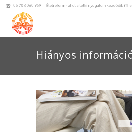
06 70 6060 969
Életreform - ahol a lelki nyugalom kezdődik (The
Hiányos információ