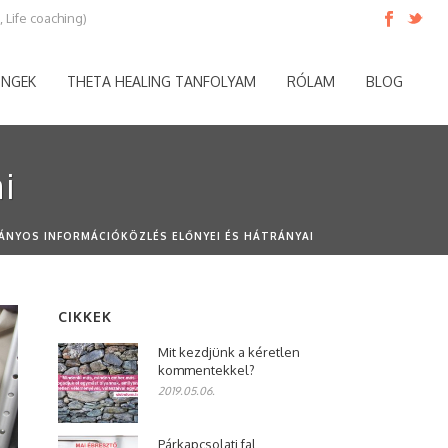
 Life coaching)
INGEK
THETA HEALING TANFOLYAM
RÓLAM
BLOG
i
IÁNYOS INFORMÁCIÓKÖZLÉS ELŐNYEI ÉS HÁTRÁNYAI
CIKKEK
Mit kezdjünk a kéretlen
kommentekkel?
2019.05.06.
Párkapcsolati fal