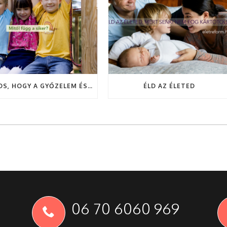
BIZTOS, HOGY A GYŐZELEM ÉS A SIKER CSAK A SZERENCSÉN MÚLIK?!
ÉLD AZ ÉLETED
06 70 6060 969