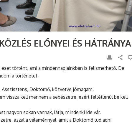
KÖZLÉS ELŐNYEI ÉS HÁTRÁNYA
eset történt, ami a mindennapjainkban is felismerhető. De
ondom a történetet.
y, Asszisztens, Doktornő, közvetve jómagam.
 vissza kell mennem a sebészetre, ezért feltétlenül be kell
st nagyon sokan vannak, látja, mindenki ide vár.
etre, azzal a véleménnyel, amit a Doktornő tud adni.