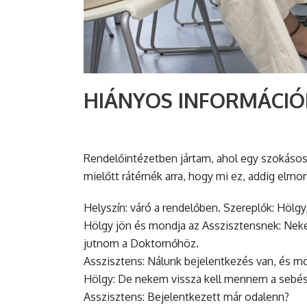
HIÁNYOS INFORMÁCIÓ
Rendelőintézetben jártam, ahol egy szokásos 
mielőtt rátérnék arra, hogy mi ez, addig elm
Helyszín: váró a rendelőben. Szereplők: Hölg
Hölgy jön és mondja az Asszisztensnek: Nekem
jutnom a Doktornőhöz.
Asszisztens: Nálunk bejelentkezés van, és mo
Hölgy: De nekem vissza kell mennem a sebész
Asszisztens: Bejelentkezett már odalenn?