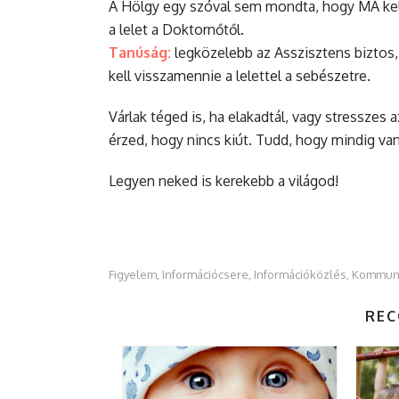
A Hölgy egy szóval sem mondta, hogy MA kell
a lelet a Doktornőtől.
Tanúság:
legközelebb az Asszisztens biztos,
kell visszamennie a lelettel a sebészetre.
Várlak téged is, ha elakadtál, vagy stresszes
érzed, hogy nincs kiút. Tudd, hogy mindig van 
Legyen neked is kerekebb a világod!
Figyelem
Információcsere
Információközlés
Kommuni
,
,
,
REC