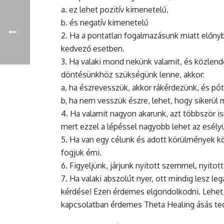
a. ez lehet pozitív kimenetelű,
b. és negatív kimenetelű
2. Ha a pontatlan fogalmazásunk miatt előnybe
kedvező esetben.
3. Ha valaki mond nekünk valamit, és közlend
döntésünkhöz szükségünk lenne, akkor:
a, ha észrevesszük, akkor rákérdezünk, és pó
b, ha nem vesszük észre, lehet, hogy sikerül 
4. Ha valamit nagyon akarunk, azt többször is
mert ezzel a lépéssel nagyobb lehet az esély
5. Ha van egy célunk és adott körülmények kö
fogjuk érni.
6. Figyeljünk, járjunk nyitott szemmel, nyitott 
7. Ha valaki abszolút nyer, ott mindig lesz le
kérdése! Ezen érdemes elgondolkodni. Lehet, 
kapcsolatban érdemes Theta Healing ásás tech