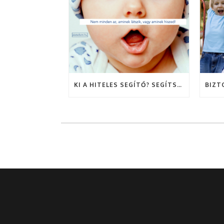
KI A HITELES SEGÍTŐ? SEGÍTSÉG, ÁTVERTEK?!