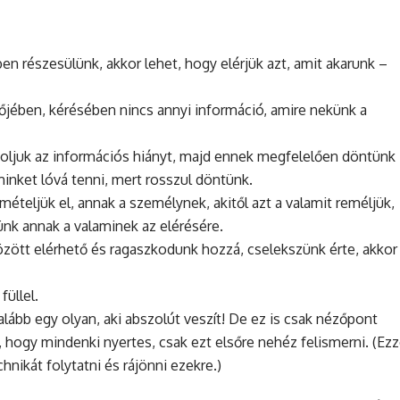
n részesülünk, akkor lehet, hogy elérjük azt, amit akarunk –
őjében, kérésében nincs annyi információ, amire nekünk a
toljuk az információs hiányt, majd ennek megfelelően döntünk
minket lóvá tenni, mert rosszul döntünk.
mételjük el, annak a személynek, akitől azt a valamit reméljük,
ünk annak a valaminek az elérésére.
zött elérhető és ragaszkodunk hozzá, cselekszünk érte, akkor 
füllel.
galább egy olyan, aki abszolút veszít! De ez is csak nézőpont
hogy mindenki nyertes, csak ezt elsőre nehéz felismerni. (Ezz
nikát folytatni és rájönni ezekre.)