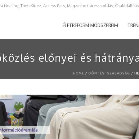
ta Healing, ThetaKinez, Access Bars, Magzatkori stresszoldás, Családállítás,
ÉLETREFORM MÓDSZEREIM
TRÉN
közlés előnyei és hátránya
HOME
/
DÖNTÉSI SZABADSÁG
/ H