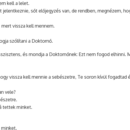
 kell a lelet.
nt jelentkeznie, sőt előjegyzés van, de rendben, megnézem, ho
 mert vissza kell mennem.
ogja szólítani a Doktornő.
sszisztens, és mondja a Doktornőnek: Ezt nem fogod elhinni. 
hogy vissza kell mennie a sebészetre, Te soron kívül fogadtad 
an vele?
észetre.
 tettek minket.
k minket.