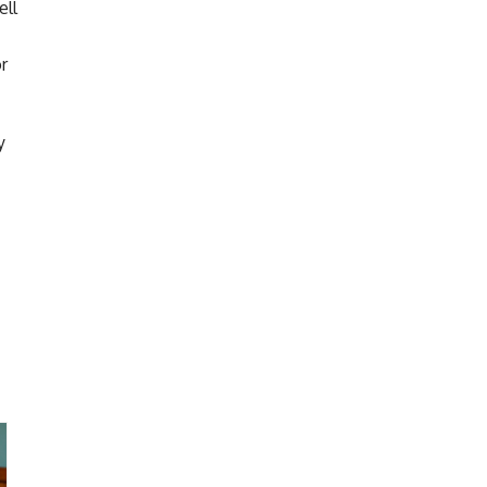
ell
r
y