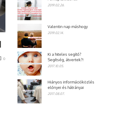
2019.02.26.
Valentin nap máshogy
2019.02.14.
I
Ki a hiteles segítő?
0
Segítség, átvertek?!
2017.10.05.
Hiányos információközlés
előnyei és hátrányai
2017.08.07.