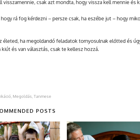
 visszamennie, csak azt mondta, hogy vissza kell mennie és k
 hogy rá fog kérdezni – persze csak, ha eszébe jut – hogy miko
 az életed, ha megoldandó feladatok tornyosulnak előtted és úg
kiút és van választás, csak te kellesz hozzá.
káció
Megoldás
Tanmese
,
,
OMMENDED POSTS